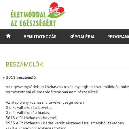
BEMUTATKOZÁS
KÉPGALÉRIA
PROGRAM
BESZÁMOLÓK
»
2011 beszámoló
Az egészségvédelem közhasznú tevékenységben közreműködők önként v
természetbeni ellenszolgáltatásban nem részesültek.
Az alapítvány közhasznú tevékenysége során
0 e Ft vállalkozási bevétel,
0 e Ft vállalkozási kiadás,
3618 e Ft közhasznú bevétel,
3938 e Ft közhasznú kiadás került elszámolásra, amelyből fakadóan
-320 e Ft vagyoncsökkenés történt.