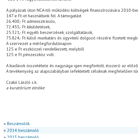
A pályázati úton NCA-tól működési költségek finanszírozására 2010-b
147 e Ft-ot használtunk fel. A támogatást
26.400,- Ft adminisztrációs,
72.455,- Ft kiküldetések,
25.321,- Ft egyéb beszerzések, szolgáltatások,
75.824,- Ft külső munkatárs és ügyviteli dolgozó részére fizetett megbíz
A szervezet a mérlegfordulónapon
125 e Ft eszközzel rendelkezett, melyből
125 e Ft pénzeszköz volt.
A kiadások összetétele és nagysága igen megfontolt, ésszerű az előző
A tevékenység az alapszabályban lefektetett céloknak megfelelően tö
Czakó László s.k.
a kuratórium elnöke
»
Beszámolók
»
2014 beszámoló
»
2013 beszámoló