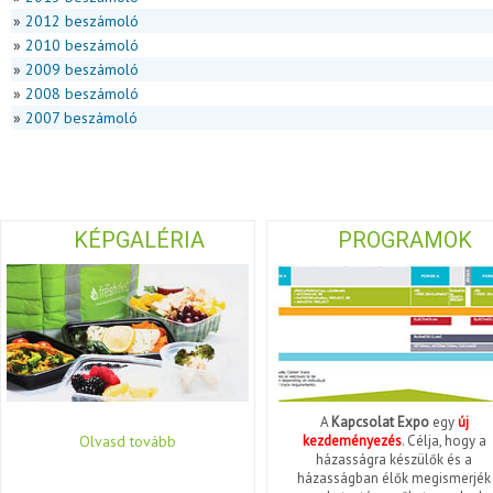
»
2012 beszámoló
»
2010 beszámoló
»
2009 beszámoló
»
2008 beszámoló
»
2007 beszámoló
KÉPGALÉRIA
PROGRAMOK
A
Kapcsolat Expo
egy
új
Olvasd tovább
kezdeményezés
. Célja, hogy a
házasságra készülők és a
házasságban élők megismerjék