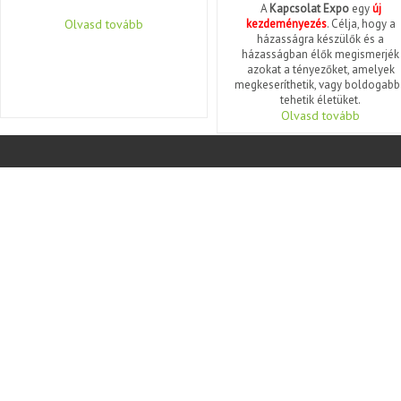
A
Kapcsolat Expo
egy
új
Olvasd tovább
kezdeményezés
. Célja, hogy a
házasságra készülők és a
házasságban élők megismerjék
azokat a tényezőket, amelyek
megkeseríthetik, vagy boldogabb
tehetik életüket.
Olvasd tovább