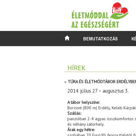
BEMUTATKOZÁS
K
HÍREK
»
TÚRA ÉS ÉLETMÓDTÁBOR ERDÉLYBE
2014. július 27 – augusztus 3.
A tábor helyszíne:
Borzont (800 m) Erdély, Keleti-Kárpát
Szállás:
panzióban 2-4 ágyas összkomfortos sz
és néhány sátorhely.
Árak egy hétre:
szobában 70 Euró/fő (korosztálytól fü