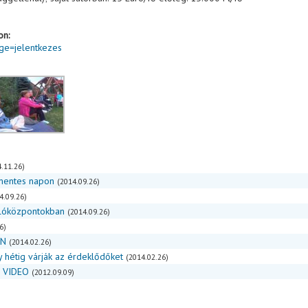
on:
age=jelentkezes
.11.26)
mentes napon
(2014.09.26)
4.09.26)
lóközpontokban
(2014.09.26)
6)
AN
(2014.02.26)
egy hétig várják az érdeklődőket
(2014.02.26)
+ VIDEO
(2012.09.09)