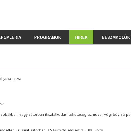
ÉPGALÉRIA
PROGRAMOK
HÍREK
BESZÁMOLÓK
N
(2014.02.26)
ok.
obákban, vagy sátorban (tisztálkodási lehetőség az udvar végi bővizű pat
ggetlenül); saját sátorban: 15 Euró/fő előleg: 15.000 Ft/fő