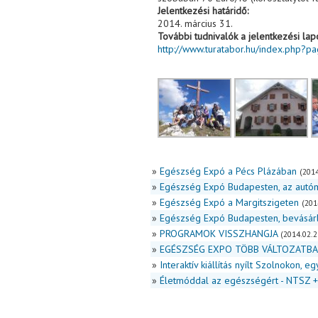
Jelentkezési határidő:
2014. március 31.
További tudnivalók a jelentkezési lap
http://www.turatabor.hu/index.php?p
»
Egészség Expó a Pécs Plázában
(2014
»
Egészség Expó Budapesten, az autó
»
Egészség Expó a Margitszigeten
(201
»
Egészség Expó Budapesten, bevásár
»
PROGRAMOK VISSZHANGJA
(2014.02.2
»
EGÉSZSÉG EXPO TÖBB VÁLTOZATB
»
Interaktív kiállítás nyílt Szolnokon, 
»
Életmóddal az egészségért - NTSZ 