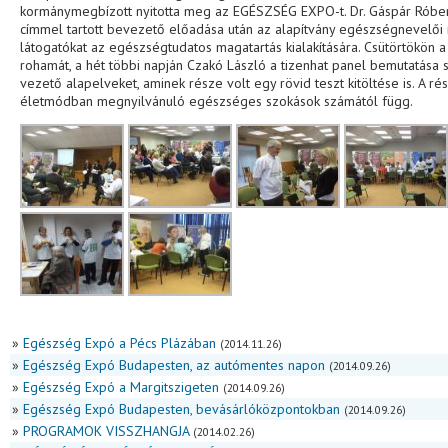
kormánymegbízott nyitotta meg az EGÉSZSÉG EXPO-t. Dr. Gáspár Róber
címmel tartott bevezető előadása után az alapítvány egészségnevelői n
látogatókat az egészségtudatos magatartás kialakítására. Csütörtökön a 
rohamát, a hét többi napján Czakó László a tizenhat panel bemutatás
vezető alapelveket, aminek része volt egy rövid teszt kitöltése is. A r
életmódban megnyilvánuló egészséges szokások számától függ.
»
Egészség Expó a Pécs Plázában
(2014.11.26)
»
Egészség Expó Budapesten, az autómentes napon
(2014.09.26)
»
Egészség Expó a Margitszigeten
(2014.09.26)
»
Egészség Expó Budapesten, bevásárlóközpontokban
(2014.09.26)
»
PROGRAMOK VISSZHANGJA
(2014.02.26)