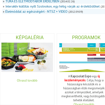
»
TÚRA ÉS ÉLETMÓDTÁBOR ERDÉLYBEN
(2014.02.26)
»
Interaktív kiállítás nyílt Szolnokon, egy hétig várják az érdeklődőket
(20
»
Életmóddal az egészségért - NTSZ + VIDEO
(2012.09.09)
KÉPGALÉRIA
PROGRAMOK
A
Kapcsolat Expo
egy
új
Olvasd tovább
kezdeményezés
. Célja, hogy a
házasságra készülők és a
házasságban élők megismerjék
azokat a tényezőket, amelyek
megkeseríthetik, vagy boldogabb
tehetik életüket.
Olvasd tovább