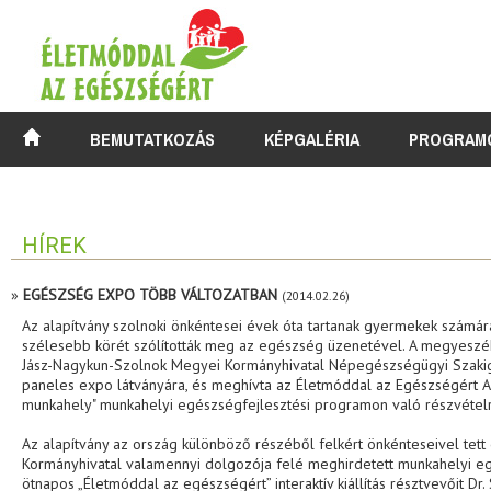
BEMUTATKOZÁS
KÉPGALÉRIA
PROGRAM
HÍREK
»
EGÉSZSÉG EXPO TÖBB VÁLTOZATBAN
(2014.02.26)
Az alapítvány szolnoki önkéntesei évek óta tartanak gyermekek szám
szélesebb körét szólították meg az egészség üzenetével. A megyeszékh
Jász-Nagykun-Szolnok Megyei Kormányhivatal Népegészségügyi Szakiga
paneles expo látványára, és meghívta az Életmóddal az Egészségért 
munkahely" munkahelyi egészségfejlesztési programon való részvétel
Az alapítvány az ország különböző részéből felkért önkénteseivel tet
Kormányhivatal valamennyi dolgozója felé meghirdetett munkahelyi eg
ötnapos „Életmóddal az egészségért” interaktív kiállítás résztvevőit Dr.