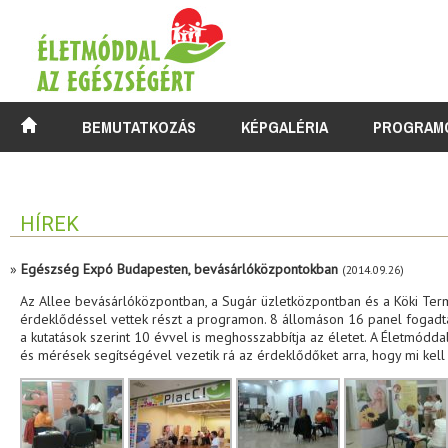
BEMUTATKOZÁS
KÉPGALÉRIA
PROGRAM
HÍREK
»
Egészség Expó Budapesten, bevásárlóközpontokban
(2014.09.26)
Az Allee bevásárlóközpontban, a Sugár üzletközpontban és a Köki Term
érdeklődéssel vettek részt a programon. 8 állomáson 16 panel fogadta
a kutatások szerint 10 évvel is meghosszabbítja az életet. A Életmódd
és mérések segítségével vezetik rá az érdeklődőket arra, hogy mi kell