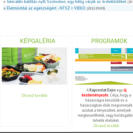
»
Interaktív kiállítás nyílt Szolnokon, egy hétig várják az érdeklődőket
(20
»
Életmóddal az egészségért - NTSZ + VIDEO
(2012.09.09)
KÉPGALÉRIA
PROGRAMOK
A
Kapcsolat Expo
egy
új
Olvasd tovább
kezdeményezés
. Célja, hogy a
házasságra készülők és a
házasságban élők megismerjék
azokat a tényezőket, amelyek
megkeseríthetik, vagy boldogabb
tehetik életüket.
Olvasd tovább