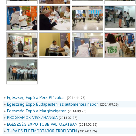
»
Egészség Expó a Pécs Plázában
(2014.11.26)
»
Egészség Expó Budapesten, az autómentes napon
(2014.09.26)
»
Egészség Expó a Margitszigeten
(2014.09.26)
»
PROGRAMOK VISSZHANGJA
(2014.02.26)
»
EGÉSZSÉG EXPO TÖBB VÁLTOZATBAN
(2014.02.26)
»
TÚRA ÉS ÉLETMÓDTÁBOR ERDÉLYBEN
(2014.02.26)