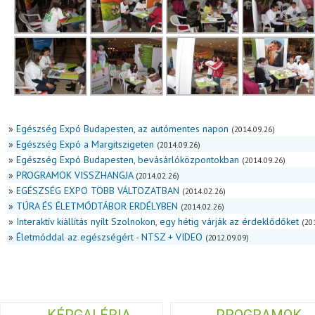
»
Egészség Expó Budapesten, az autómentes napon
(2014.09.26)
»
Egészség Expó a Margitszigeten
(2014.09.26)
»
Egészség Expó Budapesten, bevásárlóközpontokban
(2014.09.26)
»
PROGRAMOK VISSZHANGJA
(2014.02.26)
»
EGÉSZSÉG EXPO TÖBB VÁLTOZATBAN
(2014.02.26)
»
TÚRA ÉS ÉLETMÓDTÁBOR ERDÉLYBEN
(2014.02.26)
»
Interaktív kiállítás nyílt Szolnokon, egy hétig várják az érdeklődőket
(20
»
Életmóddal az egészségért - NTSZ + VIDEO
(2012.09.09)