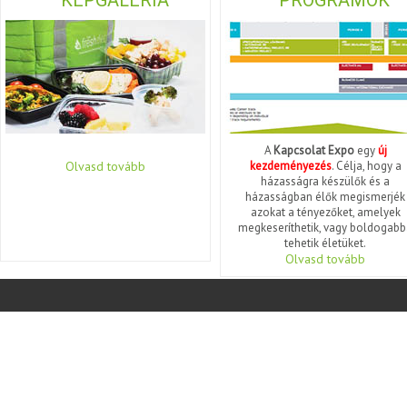
KÉPGALÉRIA
PROGRAMOK
A
Kapcsolat Expo
egy
új
Olvasd tovább
kezdeményezés
. Célja, hogy a
házasságra készülők és a
házasságban élők megismerjék
azokat a tényezőket, amelyek
megkeseríthetik, vagy boldogabb
tehetik életüket.
Olvasd tovább