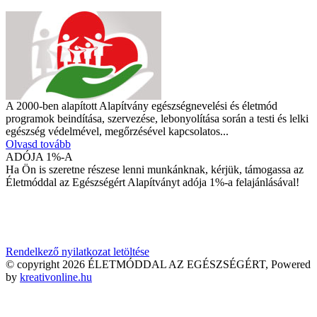
A 2000-ben alapított Alapítvány egészségnevelési és életmód
programok beindítása, szervezése, lebonyolítása során a testi és lelki
egészség védelmével, megőrzésével kapcsolatos...
Olvasd tovább
ADÓJA 1%-A
Ha Ön is szeretne részese lenni munkánknak, kérjük, támogassa az
Életmóddal az Egészségért Alapítványt adója 1%-a felajánlásával!
Adószámunk:
18561971-1-13
Rendelkező nyilatkozat letöltése
© copyright 2026 ÉLETMÓDDAL AZ EGÉSZSÉGÉRT, Powered
by
kreativonline.hu